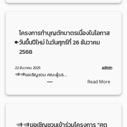
ะ
จ
อ
ดั
ก
เ
บ
ร
ชิ
ชั้
ร
ญ
น
ม
โครงการทำบุญตักบาตรเนื่องในโอกาส
ช
ป
ส่
ว
วันขึ้นปีใหม่ ในวันศุกร์ที่ 26 ธันวาคม
ว
ง
น
2568
ส
เ
เ
.
ส
ข้
2
ริ
า
admin
22 ธันวาคม 2025
เ
ม
ขอเชิญชวน คณะผู้บร…
ร่
ข้
ก
:
Read More
ว
า
า
โ
ม
ร่
ร
ค
โ
ว
บ
ร
ค
ม
ริ
ง
ร
โ
ก
ก
ง
ค
า
ขอเชิญชวนเข้าร่วมโครงการ “ศต
า
ก