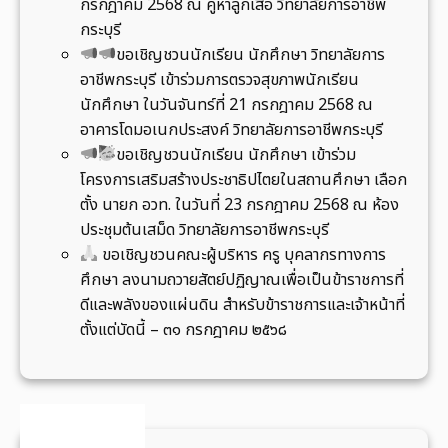
น
กรกฎาคม 2568 ณ คูหาลูกเสือ วิทยาลัยการอาชีพ
ร
กระบุรี
ะ
ขอเชิญชวนนักเรียน นักศึกษา วิทยาลัยการ
ห
อาชีพกระบุรี เข้าร่วมการตรวจสุขภาพนักเรียน
ว่
นักศึกษา ในวันจันทร์ที่ 21 กรกฎาคม 2568 ณ
า
อาคารโดมอเนกประสงค์ วิทยาลัยการอาชีพกระบุรี
ง
ขอเชิญชวนนักเรียน นักศึกษา เข้าร่วม
วั
โครงการเสริมสร้างประชาธิปไตยในสถานศึกษา เลือก
น
ตั้ง นายก อวท. ในวันที่ 23 กรกฎาคม 2568 ณ ห้อง
ที่
ประชุมต้นเสม็ด วิทยาลัยการอาชีพกระบุรี
8
ขอเชิญชวนคณะผู้บริหาร ครู บุคลากรทางการ
-
ศึกษา ลงนามถวายสัตย์ปฏิญาณเพื่อเป็นข้าราชการที่
9
ดีและพลังของแผ่นดิน สำหรับข้าราชการและเจ้าหน้าที่
สิ
ตั้งแต่บัดนี้ – ๓๑ กรกฎาคม ๒๕๖๘
ง
ห
า
ค