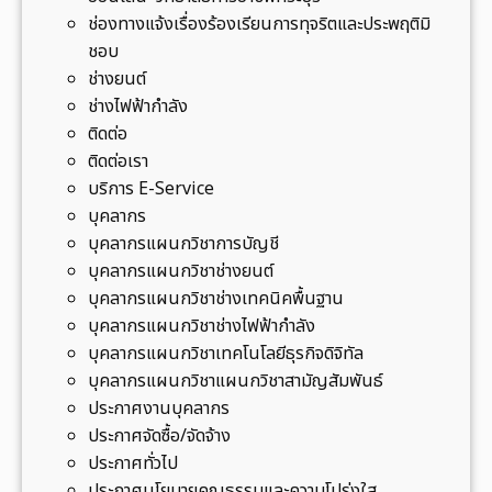
า
ช่องทางแจ้งเรื่องร้องเรียนการทุจริตและประพฤติมิ
ย
ชอบ
เ
ช่างยนต์
ล
ช่างไฟฟ้ากำลัง
น
ติดต่อ
ป
ติดต่อเรา
า
บริการ E-Service
ก
บุคลากร
ต
บุคลากรแผนกวิชาการบัญชี
ะ
บุคลากรแผนกวิชาช่างยนต์
โ
บุคลากรแผนกวิชาช่างเทคนิคพื้นฐาน
ก
บุคลากรแผนกวิชาช่างไฟฟ้ากำลัง
อ
บุคลากรแผนกวิชาเทคโนโลยีธุรกิจดิจิทัล
.
บุคลากรแผนกวิชาแผนกวิชาสามัญสัมพันธ์
ทุ่
ประกาศงานบุคลากร
ง
ประกาศจัดซื้อ/จัดจ้าง
ต
ประกาศทั่วไป
ะ
ประกาศนโยบายคุณธรรมและความโปร่งใส