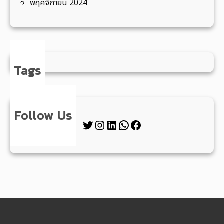
ต
พฤศจิกายน 2024
ย์
อ
.
ทุ่
ง
Tags
ต
ะ
โ
Follow Us
ก
Twitter
Instagram
LinkedIn
WhatsApp
Facebook
จ
.
ร
ะ
น
อ
ง