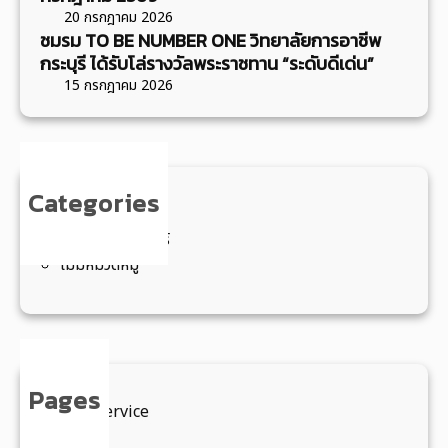
ฏ
า
น
ก
20 กรกฎาคม 2026
เ
ร
า
า
ชมรม TO BE NUMBER ONE วิทยาลัยการอาชีพ
ก
ป
ผ
กระบุรี ได้รับโล่รางวัลพระราชทาน “ระดับดีเด่น”
ร
ล้
ร
ลิ
15 กรกฎาคม 2026
จั
า
ะ
ต
ด
เ
ชุ
ภั
แ
จ้
ม
ณ
ข่
า
เ
ฑ์
ง
Categories
อ
ชิ
ชุ
ขั
ข่าวจัดซื้อ/จัดจ้าง
ยู่
ง
ม
น
ข่าวประชาสัมพันธ์
หั
ป
ช
ทั
ไม่มีหมวดหมู่
ว
ฏิ
น
ก
พ
บั
ษ
ร
ติ
ะ
ะ
ก
วิ
ผู้
า
ช
Pages
พ
ร
E-Service
า
ร
จั
ITA
ชี