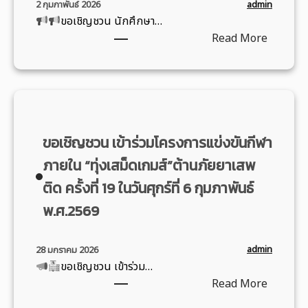
า
admin
2 กุมภาพันธ์ 2026
ขอเชิญชวน นักศึกษา…
ก
:
Read More
า
ข
ร
อ
แ
เ
ล
ชิ
ะ
ญ
วิ
ขอเชิญชวน เข้าร่วมโครงการแข่งขันกีฬา
ช
ช
ว
า
ภายใน “ทุ่งเสม็ดเกมส์”ต้านภัยยาเสพ
น
ชี
ติด ครั้งที่ 19 ในวันศุกร์ที่ 6 กุมภาพันธ์
นั
พ
พ.ศ.2569
ก
ร่
ศึ
ว
ก
ม
admin
28 มกราคม 2026
ษ
กั
ขอเชิญชวน เข้าร่วม…
า
บ
:
Read More
ร
กิ
ข