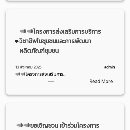
ส
า
เ
ป
กุ
ร
โ
ค
ผ
ร
ม
ณ์
ค
เ
ย
รู
ภ
”
ร
รี
แ
ป
า
ค
โครงการส่งเสริมการบริการ
ง
ย
พ
วั
พั
ร
ก
วิชาชีพในชุมชนและการพัฒนา
น
ร่
ส
น
บ
า
ที่
อ
ดุ
ผลิตภัณฑ์ชุมชน
ธ์
ร
ร
2
ง
ท้
พ
อ
ป
ปี
ค์
อ
.
บ
ร
admin
13 สิงหาคม 2025
ก
ค
ง
ศ
1
โครงการส่งเสริมการ…
ะ
า
ว
ถิ่
.
0
:
Read More
ชุ
ร
า
น
2
0
ม
ศึ
ม
ก
5
ปี
วิ
ก
รู้
ร
6
เ
โ
ช
ษ
ที่
ะ
9
นื่
ค
า
า
เ
บุ
อ
ร
ก
2
กิ
รี
ง
ขอเชิญชวน เข้าร่วมโครงการ
ง
า
5
ด
6