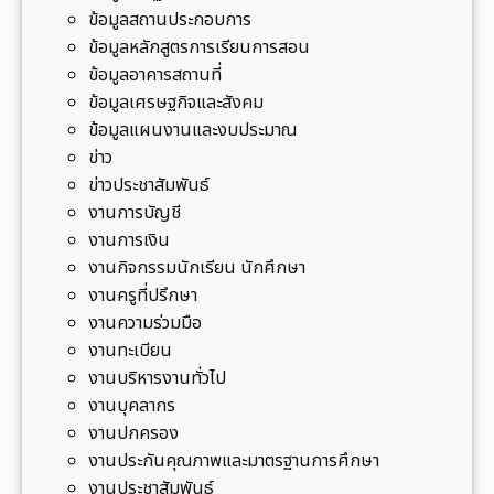
2
ไ
ข้อมูลสถานประกอบการ
6
5
ท
ข้อมูลหลักสูตรการเรียนการสอน
8
6
ย
ข้อมูลอาคารสถานที่
8
โ
ข้อมูลเศรษฐกิจและสังคม
ณ
ค
ข้อมูลแผนงานและงบประมาณ
วิ
ร
ข่าว
ท
ง
ข่าวประชาสัมพันธ์
ย
ก
งานการบัญชี
า
า
งานการเงิน
ลั
ร
งานกิจกรรมนักเรียน นักศึกษา
ย
จิ
งานครูที่ปรึกษา
ก
ต
งานความร่วมมือ
า
อ
งานทะเบียน
ร
า
งานบริหารงานทั่วไป
อ
ส
งานบุคลากร
า
า
งานปกครอง
ชี
ป
งานประกันคุณภาพและมาตรฐานการศึกษา
พ
ลู
งานประชาสัมพันธ์