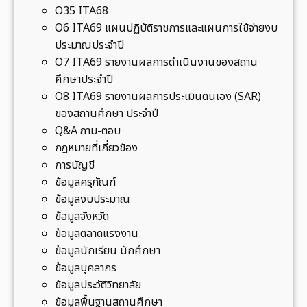
ย
ชี
O35 ITA68
ศึ
ใ
พ
O6 ITA69 แผนปฏิบัติราชการและแผนการใช้จ่ายงบ
ก
น
ใ
ประมาณประจำปี
ษ
วั
น
O7 ITA69 รายงานผลการดำเนินงานของสถาน
า
น
อ
ศึกษาประจำปี
ป
พุ
น
O8 ITA69 รายงานผลการประเมินตนเอง (SAR)
ร
ธ
า
ของสถานศึกษา ประจำปี
ะ
ที่
ค
Q&A ถาม-ตอบ
จำ
2
ต
กฎหมายที่เกี่ยวข้อง
ปี
6
แ
การบัญชี
ก
พ
ห่
ข้อมูลครุภัณฑ์
า
ฤ
ง
ข้อมูลงบประมาณ
ร
ศ
ป
ข้อมูลจังหวัด
ศึ
จิ
ร
ข้อมูลตลาดแรงงาน
ก
ก
ะ
ข้อมูลนักเรียน นักศึกษา
ษ
า
เ
ข้อมูลบุคลากร
า
ย
ท
ข้อมูลประวัติวิทยาลัย
2
น
ศ
ข้อมูลพื้นฐานสถานศึกษา
5