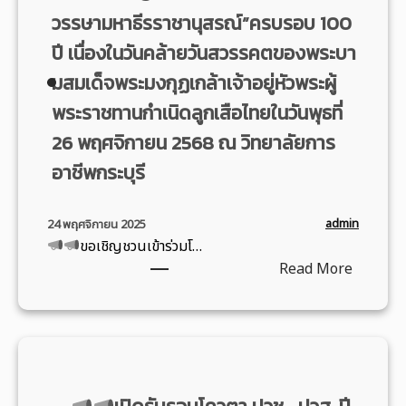
ร
ร
ร
า
วรรษามหาธีรราชานุสรณ์”ครบรอบ 100
ง
วิ
ทำ
ร
ปี เนื่องในวันคล้ายวันสวรรคตของพระบา
ก
ช
บุ
แ
า
า
มสมเด็จพระมงกุฏเกล้าเจ้าอยู่หัวพระผู้
ญ
ข่
ร
ชี
ตั
ง
พระราชทานกำเนิดลูกเสือไทยในวันพุธที่
สั
พ
ก
ขั
26 พฤศจิกายน 2568 ณ วิทยาลัยการ
ม
ใ
บ
น
ม
น
อาชีพกระบุรี
า
กี
น
ชุ
ต
ฬ
า
ม
ร
า
admin
24 พฤศจิกายน 2025
แ
ช
เ
ภ
ขอเชิญชวนเข้าร่วมโ…
ล
น
นื่
า
:
Read More
ะ
แ
อ
ย
ปั
ล
ง
ใ
จ
ะ
ใ
น
ข
ฉิ
ก
น
“
อ
ม
า
โ
ทุ่
เ
นิ
ร
อ
ง
ชิ