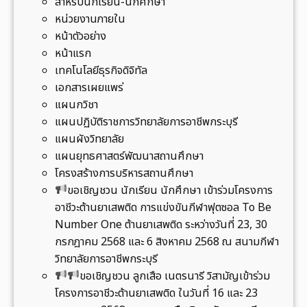
สำหรับนักเรียน-นักศึกษา
ณ
หน่วยงานภายใน
ทั
หน้าตัวอย่าง
ย
หน้าแรก
อ
เทคโนโลยีธุรกิจดิจิทัล
.
เอกสารเผยแพร่
ทุ่
แผนกวิชา
ง
แผนปฏิบัติราชการวิทยาลัยการอาชีพกระบุรี
ต
แผนผังวิทยาลัย
ะ
แผนยุทธศาสตร์พัฒนาสถานศึกษา
โ
โครงสร้างการบริหารสถานศึกษา
ก
ขอเชิญชวน นักเรียน นักศึกษา เข้าร่วมโครงการ
จ
อาชีวะต้านยาเสพติด การแข่งขันกีฬาฟุตซอล To Be
ชุ
Number One ต้านยาเสพติด ระหว่างวันที่ 23, 30
ม
กรกฎาคม 2568 และ 6 สิงหาคม 2568 ณ สนามกีฬา
พ
วิทยาลัยการอาชีพกระบุรี
ร
ขอเชิญชวน ลูกเสือ เนตรนารี วิสามัญเข้าร่วม
ใ
โครงการอาชีวะต้านยาเสพติด ในวันที่ 16 และ 23