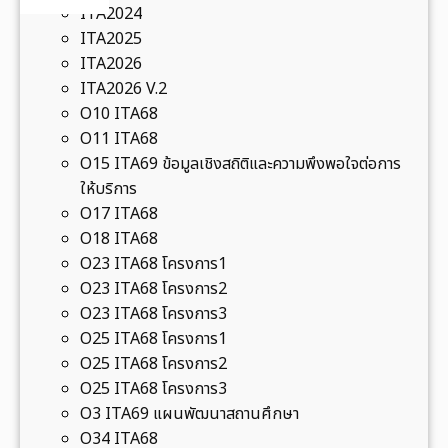
ะ
ด
ITA2024
พ
ร
ทำ
ITA2025
ทั
า
แ
ITA2026
ก
ช
ผ
ITA2026 V.2
ษ
ท
น
O10 ITA68
ะ
า
กิ
O11 ITA68
พื้
น
จ
O15 ITA69 ข้อมูลเชิงสถิติและความพึงพอใจต่อการ
น
กำ
ก
ให้บริการ
ฐ
เ
ร
O17 ITA68
า
นิ
ร
O18 ITA68
น
ด
ม
O23 ITA68 โครงการ1
ร
ลู
ช
O23 ITA68 โครงการ2
ะ
ก
ม
O23 ITA68 โครงการ3
ดั
เ
ร
O25 ITA68 โครงการ1
บ
สื
ม
O25 ITA68 โครงการ2
ส
อ
วิ
O25 ITA68 โครงการ3
ถ
ไ
ช
O3 ITA69 แผนพัฒนาสถานศึกษา
า
ท
า
O34 ITA68
น