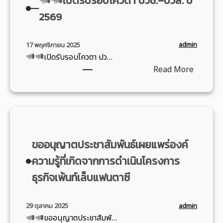
เปิดรับรอบโควตา ปวช.–ปวส. ปี
เ
พั
ก
เ
ญ
2569
ท
ฒ
า
ส
ช
ศ
น
ส
ม็
ว
นั
า
วั
admin
17 พฤศจิกายน 2025
ด
น
ก
ผ
เปิดรับรอบโควตา ปว…
น
เ
เ
ศึ
ลิ
:
Read More
ขึ้
ก
ข้
ก
ต
น
ม
า
ษ
ภั
ปี
ส์
ร่
า
ณ
เ
ใ
”
ว
ฝึ
ฑ์
ปิ
ห
ต้
ม
ก
ชุ
ด
ม่
า
โ
ง
ขออนุญาตประชาสัมพันธ์เผยแพร่องค์
ม
รั
ใ
น
ค
า
ช
บ
น
ภั
ความรู้ที่เกิดจากการดำเนินโครงการ
ร
น
น
ร
วั
ย
ง
ธุรกิจเพ้นท์เล็บแฟนตาซี
ฝึ
นิ
อ
น
ย
ก
ก
ท
บ
ศุ
า
า
อ
ร
โ
admin
29 ตุลาคม 2025
ก
เ
ร
า
ร
ขออนุญาตประชาสัมพั…
ค
ร์
ส
“