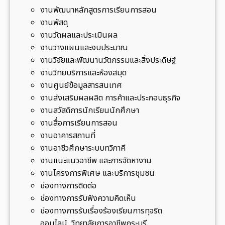
ก
ก
งานพัฒนาหลักสูตรการเรียนการสอน
ร
ป่
งานพัสดุ
ะ
า
งานวัดผลและประเมินผล
บุ
เ
งานวางแผนและงบประมาณ
รี
ฉ
งานวิจัยและพัฒนานวัตกรรมและสิ่งประดิษฐ์
ลิ
งานวิทยบริการและห้องสมุด
ม
งานศูนย์ข้อมูลสารสนเทศ
พ
งานส่งเสริมผลผลิต การค้าและประกอบธุรกิจ
ร
งานสวัสดิการนักเรียนนักศึกษา
เ
งานสื่อการเรียนการสอน
กี
งานอาคารสถานที่
ย
งานอาชีวศึกษาระบบทวิภาคี
ร
งานแนะแนวอาชีพ และการจัดหางาน
ติ
งานโครงการพิเศษ และบริการชุมชน
ณ
ช่องทางการติดต่อ
ป่
ช่องทางการรับฟังความคิดเห็น
า
ช่องทางการรับเรื่องร้องเรียนการทุจริต
ช
ออนไลน์ วิทยาลัยการอาชีพกระบุรี