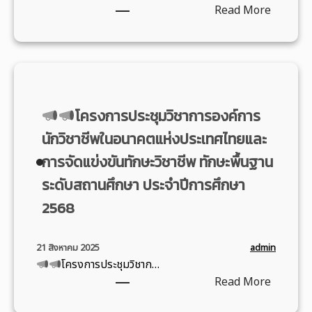
ชี
:
ศ
Read More
ว
ที่
พ
ศ
พ
ข
ก
ต
2
ติ
ต
ใ
อ
า
า
6
ด
ว
น
อ
ร
ป
ธั
ค
ร
ส
นุ
1
ว
น
รั้
ร
ถ
ญ
0
ช
ว
ง
ษ
า
โครงการประชุมวิชาการองค์การ
า
8
.
า
ที่
า
น
ต
อ
–
ค
1
นักวิชาชีพในอนาคตแห่งประเทศไทยและ
ม
ป
ป
า
ป
ม
9
ห
การจัดแข่งขันทักษะวิชาชีพ ทักษะพื้นฐาน
ร
ร
ชี
ว
2
ใ
า
ระดับสถานศึกษา ประจำปีการศึกษา
ะ
ะ
พ
ส
5
น
ธี
ก
ช
ผ
.
6
วั
2568
ร
อ
า
ลิ
ปี
8
น
ร
บ
สั
ต
2
ศุ
า
admin
21 สิงหาคม 2025
ก
ม
ภั
5
ก
ช
โครงการประชุมวิชาก…
า
พั
ณ
6
ร์
า
:
Read More
ร
น
ฑ์
9
ที่
นุ
ภ
ธ์
แ
6