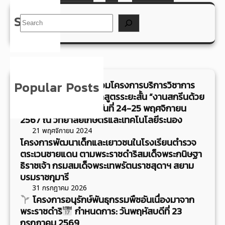
ง
อ
ช
า
9
ร
พ
เ
า
ค
Search
S
เ
กิ
ร
ชิ
ชี
ต
e
ว
จ
ะ
ญ
พ
แ
a
ล
เ
บ
ช
ใ
ห่
r
า
พ้
า
ว
น
ง
c
1
น
ม
น
ชุ
ป
h
Popular Posts
ขอเชิญชวน เข้าร่วมโครงการบริการวิชาการ
3
ท์
ส
เ
ม
ร
และวิชาชีพสู่ชุมชน หลักสูตรระยะสั้น “งานสกรีนด้วย
.
เ
ม
ข้
ช
ะ
คอมพิวเตอร์” ระหว่างวันที่ 24-25 พฤศจิกายน
0
ล็
เ
า
น
เ
2567 ณ วิทยาลัยเกษตรและเทคโนโลยีระนอง
0
บ
ด็
ร่
แ
ท
21 พฤศจิกายน 2024
น
แ
จ
ว
โครงการพัฒนาเด็กและเยาวชนในโรงเรียนตำรวจ
ล
ศ
.
ฟ
ตระเวนชายแดน ตามพระราชดำริสมเด็จพระกนิษฐา
พ
ม
ะ
ไ
น
ธิราชเจ้า กรมสมเด็จพระเทพรัตนราชสุดาฯ สยาม
ร
โ
ก
ท
ต
บรมราชกุมารี
ะ
ค
า
ย
า
31 กรกฎาคม 2026
ม
ร
ร
แ
ซี
โครงการอนุรักษ์พันธุกรรมพืชอันเนื่องมาจาก
ง
ง
พั
ล
พระราชดำริ
กำหนดการ: วันพฤหัสบดีที่ 23
กุ
ก
ฒ
ะ
กรกฎาคม 2569