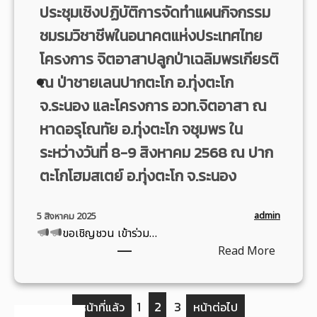
ใ
ก
ร
ประชุมเชิงปฏิบัติการจัดทำแผนกิจกรรม
6
จ
9
น
า
อ
8
า
ชมรมวิชาชีพในอนาคตแห่งประเทศไทย
วั
ร
ง
ใ
ก
น
โครงการ จิตอาสาปลูกป่าเฉลิมพรเกียรติ
ส่
ค์
น
ก
ค
ง
ก
ณ ป่าชายเลนปากตะโก อ.ทุ่งตะโก
วั
า
ล้
เ
า
น
ร
จ.ระนอง และโครงการ อวท.จิตอาสา ณ
า
ส
ร
ที่
ดำ
ย
หาดอรุโณทัย อ.ทุ่งตะโก จชุมพร ใน
ริ
นั
9
เ
วั
ม
ก
ระหว่างวันที่ 8-9 สิงหาคม 2568 ณ ปาก
กุ
นิ
น
ก
วิ
ม
น
ตะโกโฮมสเตย์ อ.ทุ่งตะโก จ.ระนอง
ส
า
ช
ภ
โ
ว
ร
า
า
ค
ร
บ
admin
5 สิงหาคม 2025
ชี
พั
ร
ร
ขอเชิญชวน เข้าร่วม…
ริ
พ
น
ง
ค
:
Read More
ก
ใ
ธ์
ก
ต
า
น
2
า
ข
ร
อ
5
ร
อ
ข
1
2
3
วิ
น
หน้าที่แล้ว
หน้าต่อไป
6
ธุ