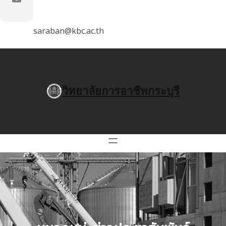
saraban@kbc.ac.th
วิทยาลัยการอาชีพกระบุรี