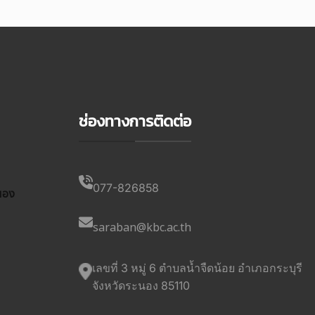
ช่องทางการติดต่อ
077-826858
นอง
saraban@kbc.ac.th
เลขที่ 3 หมู่ 6 ตำบลน้ำจืดน้อย อำเภอกระบุรี
จังหวัดระนอง 85110