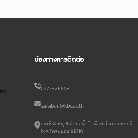
ช่องทางการติดต่อ
077-826858
นอง
saraban@kbc.ac.th
เลขที่ 3 หมู่ 6 ตำบลน้ำจืดน้อย อำเภอกระบุรี
จังหวัดระนอง 85110