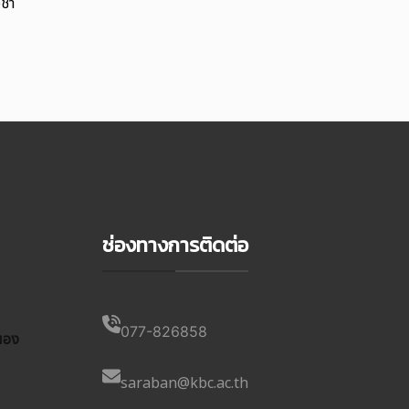
ิชา
ช่องทางการติดต่อ
077-826858
นอง
saraban@kbc.ac.th