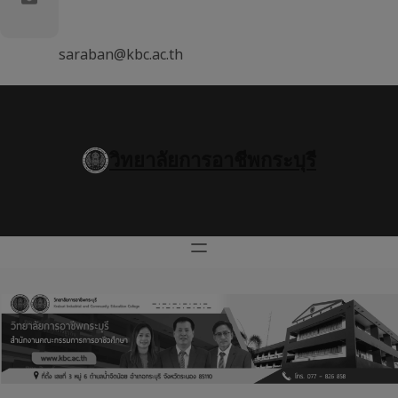
saraban@kbc.ac.th
วิทยาลัยการอาชีพกระบุรี