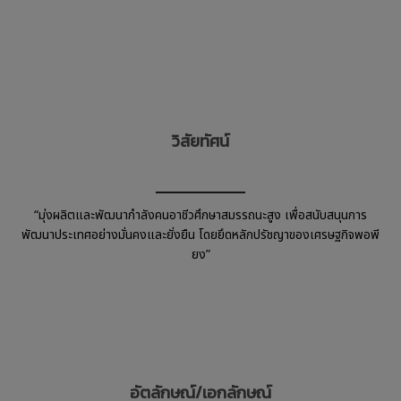
วิสัยทัศน์
“มุ่งผลิตและพัฒนากำลังคนอาชีวศึกษาสมรรถนะสูง เพื่อสนับสนุนการ
พัฒนาประเทศอย่างมั่นคงและยั่งยืน โดยยึดหลักปรัชญาของเศรษฐกิจพอพี
ยง”
อัตลักษณ์/เอกลักษณ์