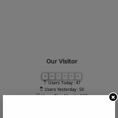
Our Visitor
0
0
7
7
7
2
Users Today : 47
Users Yesterday : 50
Users This Month : 527
Users This Year : 7771
Total Users : 7772
Total views : 12036