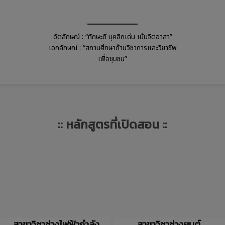
อัตลักษณ์ : “ทักษะดี บุคลิกเด่น เน้นจิตอาสา”
เอกลักษณ์ : “สถานศึกษาด้านวิชาการและวิชาชีพ
เพื่อชุมชน”
:: หลักสูตรที่เปิดสอน ::
สาขาวิชาช่างไฟฟ้ากำลัง
สาขาวิชาช่างยนต์